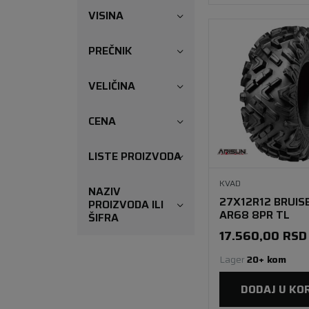
VISINA
PREČNIK
VELIČINA
CENA
LISTE PROIZVODA
KVAD
NAZIV
27X12R12 BRUIS
PROIZVODA ILI
AR68 8PR TL
ŠIFRA
17.560,00
RSD
Lager 
20+ kom
DODAJ U KO