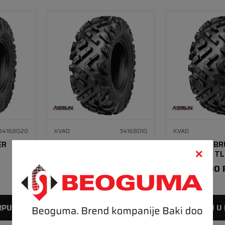
34168020
KVAD
34168010
KVAD
ER
25X8R12 BRUISER AR68
26X12R12 BR
8PR TL
AR68 8PR TL
18.280,00
RSD
22.940,00
Lager 
18 kom
Lager 
1 kom
RPU
DODAJ U KORPU
DODAJ U