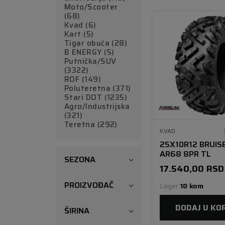
Moto/Scooter
(68)
Kvad (6)
Kart (5)
Tigar obuća (28)
B ENERGY (5)
Putnička/SUV
(3322)
ROF (149)
Poluteretna (371)
Stari DOT (1235)
Agro/Industrijska
(321)
Teretna (292)
KVAD
25X10R12 BRUIS
AR68 8PR TL
SEZONA
17.540,00
RSD
PROIZVOĐAČ
Lager 
10 kom
DODAJ U KO
ŠIRINA