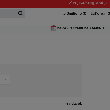
Prijava
Registracija
Mehanika automobila u Beogumu.
Omiljeno
(
0
)
Korpa
(
0
ZAKAŽI TERMIN ZA ZAMENU
6 proizvoda