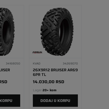
34168050
KVAD
34269070
UISER
26X9R12 BRUISER AR69
6PR TL
RSD
14.030,00
RSD
Lager 
20+ kom
 KORPU
DODAJ U KORPU