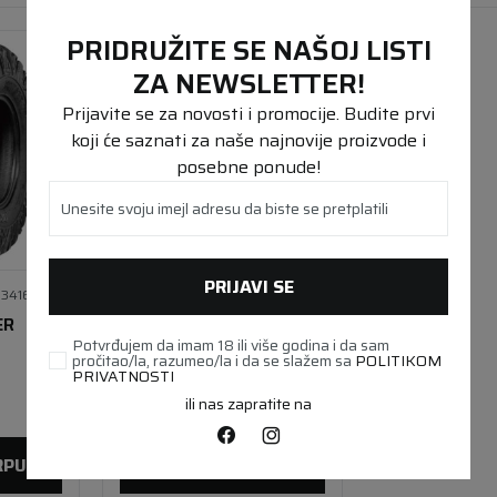
PRIDRUŽITE SE NAŠOJ LISTI
ZA NEWSLETTER!
Prijavite se za novosti i promocije. Budite prvi
koji će saznati za naše najnovije proizvode i
posebne ponude!
Unesite svoju imejl adresu da biste se pretplatili
PRIJAVI SE
34168100
KVAD
34168090
ER
27X9R12 BRUISER AR68
8PR TL
Potvrđujem da imam 18 ili više godina i da sam
pročitao/la, razumeo/la i da se slažem sa
POLITIKOM
PRIVATNOSTI
15.980,00
RSD
ili nas zapratite na
Lager 
20+ kom
RPU
DODAJ U KORPU