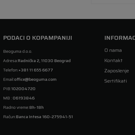
PODACI O KOPAMPANIJI
INFORMAC
O nama
Beoguma d.o.o.
Kontakt
Adresa:
Radnička 2, 11030 Beograd
Telefon:
+381 11 655 6677
Zaposlenje
Email:
office@beoguma.com
Sertifikati
PIB:
102004720
MB :
06193846
Radno vreme:
8h-18h
Račun:
Banca Intesa 160-275941-51