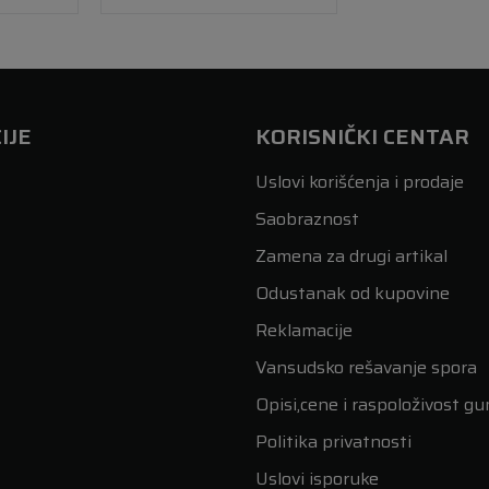
IJE
KORISNIČKI CENTAR
Uslovi korišćenja i prodaje
Saobraznost
Zamena za drugi artikal
Odustanak od kupovine
Reklamacije
Vansudsko rešavanje spora
Opisi,cene i raspoloživost g
Politika privatnosti
Uslovi isporuke