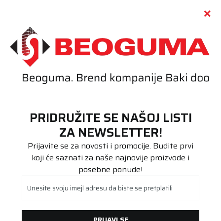
Call centar
011 655 66 11
i
011 655 66 77
(
0
)
(
0
)
PRETRAŽI SAJT
PRIDRUŽITE SE NAŠOJ LISTI
Beoguma
Proizvodi
ZA NEWSLETTER!
Poluteretna
Prijavite se za novosti i promocije. Budite prvi
koji će saznati za naše najnovije proizvode i
POLUTERETNA
posebne ponude!
Širina
Visina
Unesite svoju imejl adresu da biste se pretplatili
(1)
(10)
(1)
(1)
(6)
(8)
Prečnik
PRIJAVI SE
(18)
(46)