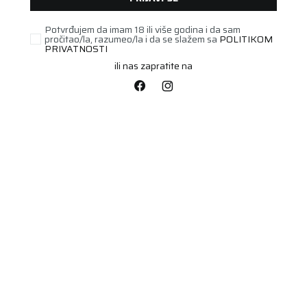
(2)
(1)
(117)
(1)
(93)
(74)
(1)
Potvrđujem da imam 18 ili više godina i da sam
(64)
(99)
pročitao/la, razumeo/la i da se slažem sa
POLITIKOM
(17)
(94)
(16)
PRIVATNOSTI
(94)
(65)
(236)
(20)
ili nas zapratite na
371 proizvoda
(20)
(1)
(2)
(1)
(4)
POLUTERETNA
71605476
POLUTERETNA
82018834
155R12C WESTLAKE H188
165/70R14C WINGUARD
83/81Q
WT1 89/87R