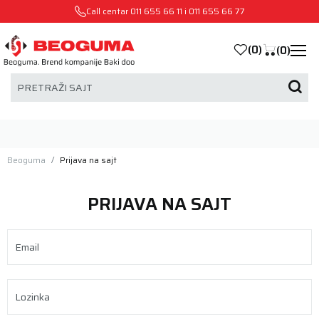
Call centar
011 655 66 11
i
011 655 66 77
(
0
)
(
0
)
PRETRAŽI SAJT
Beoguma
Prijava na sajt
PRIJAVA NA SAJT
Email
Lozinka