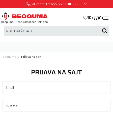
Call centar
011 655 66 11
i
011 655 66 77
(
0
)
(
0
)
PRETRAŽI SAJT
Beoguma
Prijava na sajt
PRIJAVA NA SAJT
Email
Lozinka