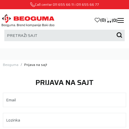
Call centar
011 655 66 11
i
011 655 66 77
(
0
)
(
0
)
PRETRAŽI SAJT
Beoguma
Prijava na sajt
PRIJAVA NA SAJT
Email
Lozinka