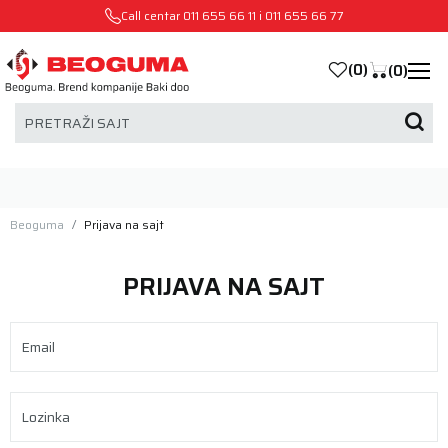
Call centar
011 655 66 11
i
011 655 66 77
(
0
)
(
0
)
PRETRAŽI SAJT
Beoguma
Prijava na sajt
PRIJAVA NA SAJT
Email
Lozinka