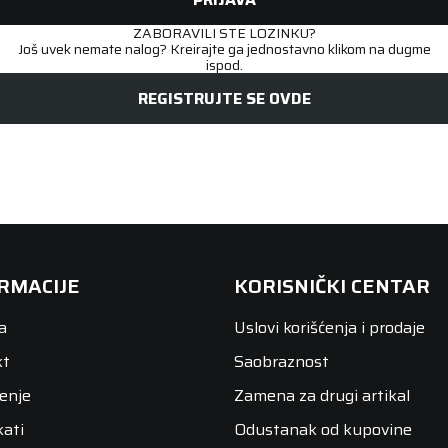
ZABORAVILI STE LOZINKU?
Još uvek nemate nalog? Kreirajte ga jednostavno klikom na dugme
ispod.
REGISTRUJTE SE OVDE
RMACIJE
KORISNIČKI CENTAR
a
Uslovi korišćenja i prodaje
kt
Saobraznost
enje
Zamena za drugi artikal
kati
Odustanak od kupovine