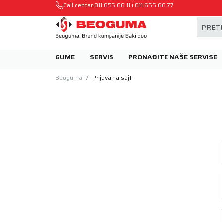
Mehanika automobila u Beogumu.
Call centar
011 655 66 11
i
011 655 66 77
PRETR
GUME
SERVIS
PRONAĐITE NAŠE SERVISE
Beoguma
Prijava na sajt