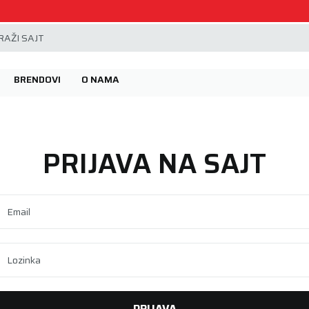
Beoguma, nov servis na Železniku.
AŽI SAJT
BRENDOVI
O NAMA
PRIJAVA NA SAJT
Email
Lozinka
PRIJAVA