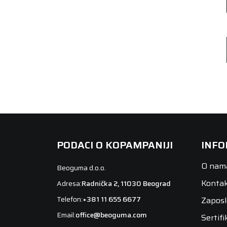
PODACI O KOPAMPANIJI
INFO
O nam
Beoguma d.o.o.
Konta
Adresa:
Radnička 2, 11030 Beograd
Telefon:
+381 11 655 6677
Zaposl
Email:
office@beoguma.com
Sertifi