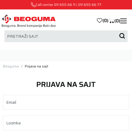
Call centar
011 655 66 11
i
011 655 66 77
(
0
)
(
0
)
PRETRAŽI SAJT
Beoguma
Prijava na sajt
PRIJAVA NA SAJT
Email
Lozinka