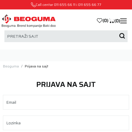
Call centar
011 655 66 11
i
011 655 66 77
(
0
)
(
0
)
PRETRAŽI SAJT
Beoguma
Prijava na sajt
PRIJAVA NA SAJT
Email
Lozinka