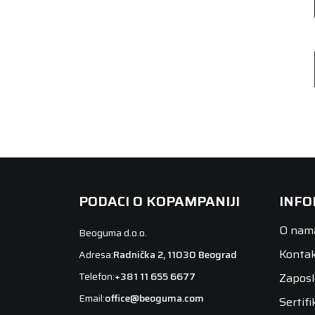
PODACI O KOPAMPANIJI
INFO
O nam
Beoguma d.o.o.
Konta
Adresa:
Radnička 2, 11030 Beograd
Telefon:
+381 11 655 6677
Zaposl
Email:
office@beoguma.com
Sertifi