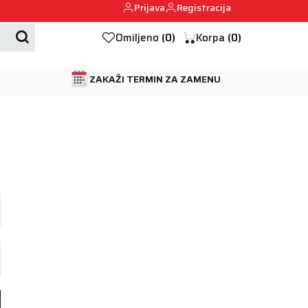
Prijava
Registracija
Mehanika automobila u Beogumu.
Omiljeno
(
0
)
Korpa
(
0
)
ZAKAŽI TERMIN ZA ZAMENU