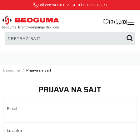
Call centar
011 655 66 11
i
011 655 66 77
(
0
)
(
0
)
PRETRAŽI SAJT
Beoguma
Prijava na sajt
PRIJAVA NA SAJT
Email
Lozinka