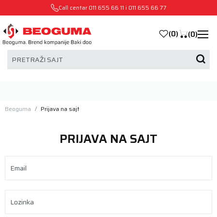
Call centar
011 655 66 11
i
011 655 66 77
(
0
)
(
0
)
PRETRAŽI SAJT
Beoguma
Prijava na sajt
PRIJAVA NA SAJT
Email
Lozinka