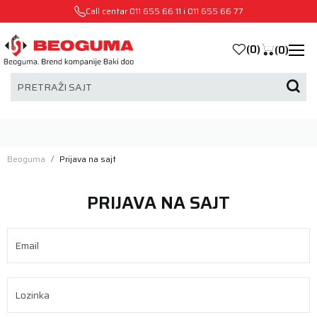
Call centar
011 655 66 11
i
011 655 66 77
(
0
)
(
0
)
PRETRAŽI SAJT
Beoguma
Prijava na sajt
PRIJAVA NA SAJT
Email
Lozinka