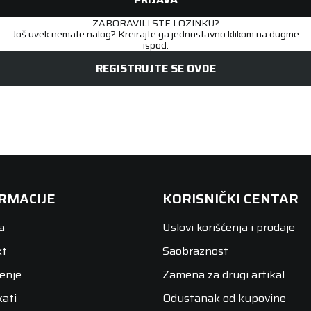
ZABORAVILI STE LOZINKU?
Još uvek nemate nalog? Kreirajte ga jednostavno klikom na dugme
ispod.
REGISTRUJTE SE OVDE
RMACIJE
KORISNIČKI CENTAR
a
Uslovi korišćenja i prodaje
kt
Saobraznost
enje
Zamena za drugi artikal
kati
Odustanak od kupovine