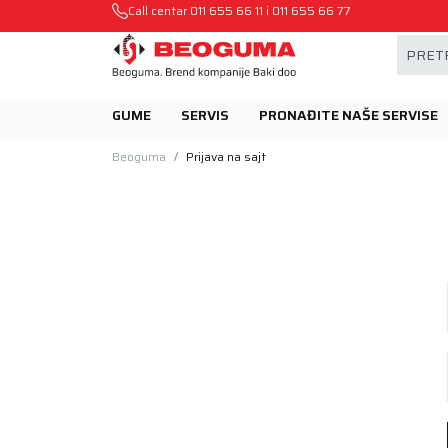
Mehanika automobila u Beogumu.
Call centar
011 655 66 11
i
011 655 66 77
PRETR
GUME
SERVIS
PRONAĐITE NAŠE SERVISE
Beoguma
Prijava na sajt