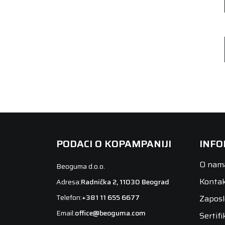
PODACI O KOPAMPANIJI
INFO
O nam
Beoguma d.o.o.
Konta
Adresa:
Radnička 2, 11030 Beograd
Telefon:
+381 11 655 6677
Zaposl
Email:
office@beoguma.com
Sertifi