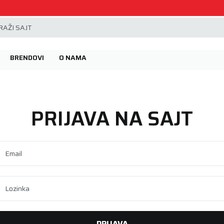
Beoguma, nov servis na Železniku.
AŽI SAJT
BRENDOVI
O NAMA
PRIJAVA NA SAJT
Email
Lozinka
PRIJAVA