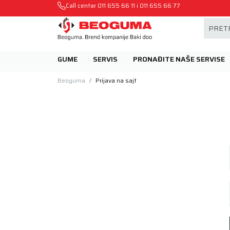
Mehanika automobila u Beogumu.
Call centar
011 655 66 11
i
011 655 66 77
PRETR
GUME
SERVIS
PRONAĐITE NAŠE SERVISE
Beoguma
Prijava na sajt