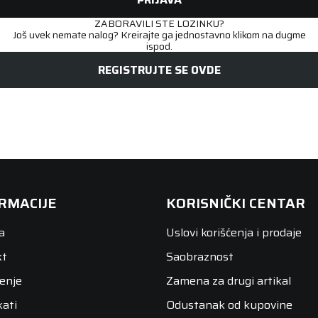
ZABORAVILI STE LOZINKU?
Još uvek nemate nalog? Kreirajte ga jednostavno klikom na dugme
ispod.
REGISTRUJTE SE OVDE
RMACIJE
KORISNIČKI CENTAR
a
Uslovi korišćenja i prodaje
kt
Saobraznost
enje
Zamena za drugi artikal
kati
Odustanak od kupovine