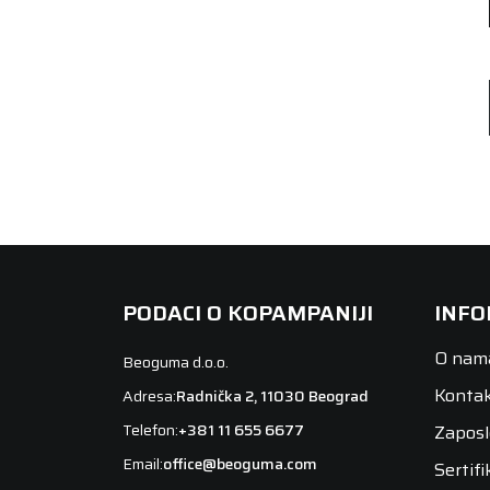
PODACI O KOPAMPANIJI
INFO
O nam
Beoguma d.o.o.
Konta
Adresa:
Radnička 2, 11030 Beograd
Telefon:
+381 11 655 6677
Zaposl
Email:
office@beoguma.com
Sertifi