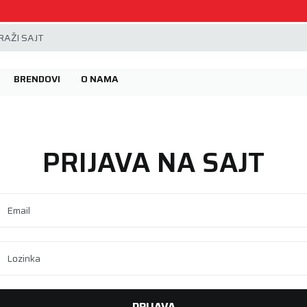
Beoguma, nov servis na Železniku.
AŽI SAJT
BRENDOVI
O NAMA
PRIJAVA NA SAJT
Email
Lozinka
PRIJAVA