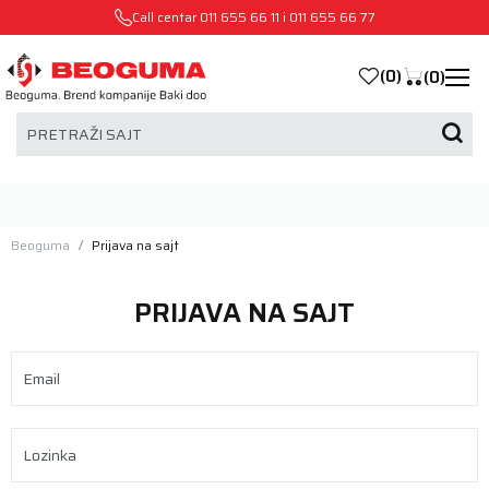
Call centar
011 655 66 11
i
011 655 66 77
(
0
)
(
0
)
PRETRAŽI SAJT
Beoguma
Prijava na sajt
PRIJAVA NA SAJT
Email
Lozinka