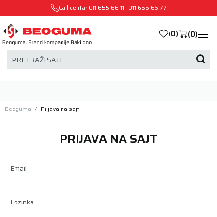
Call centar
011 655 66 11
i
011 655 66 77
(
0
)
(
0
)
PRETRAŽI SAJT
Beoguma
Prijava na sajt
PRIJAVA NA SAJT
Email
Lozinka