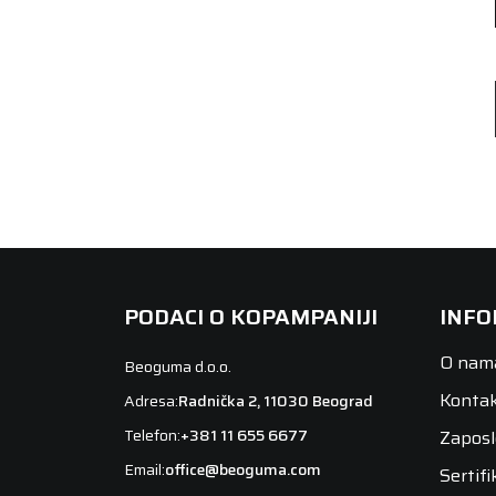
PODACI O KOPAMPANIJI
INFO
O nam
Beoguma d.o.o.
Konta
Adresa:
Radnička 2, 11030 Beograd
Telefon:
+381 11 655 6677
Zaposl
Email:
office@beoguma.com
Sertifi