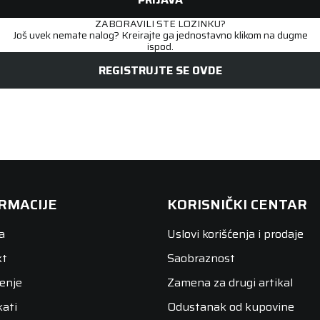
ZABORAVILI STE LOZINKU?
Još uvek nemate nalog? Kreirajte ga jednostavno klikom na dugme
ispod.
REGISTRUJTE SE OVDE
RMACIJE
KORISNIČKI CENTAR
a
Uslovi korišćenja i prodaje
kt
Saobraznost
enje
Zamena za drugi artikal
kati
Odustanak od kupovine