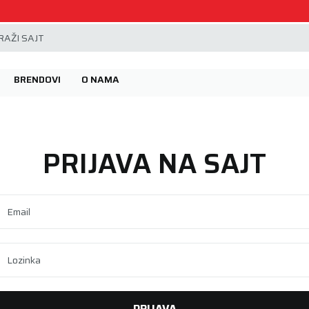
Beoguma, nov servis na Železniku.
AŽI SAJT
BRENDOVI
O NAMA
PRIJAVA NA SAJT
Email
Lozinka
PRIJAVA