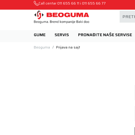
Mehanika automobila u Beogumu.
Call centar
011 655 66 11
i
011 655 66 77
PRETR
GUME
SERVIS
PRONAĐITE NAŠE SERVISE
Beoguma
Prijava na sajt