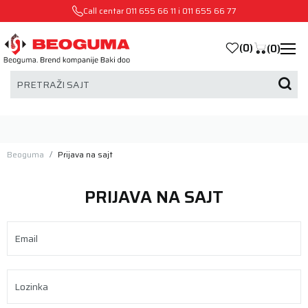
Call centar
011 655 66 11
i
011 655 66 77
(
0
)
(
0
)
PRETRAŽI SAJT
Beoguma
Prijava na sajt
PRIJAVA NA SAJT
Email
Lozinka