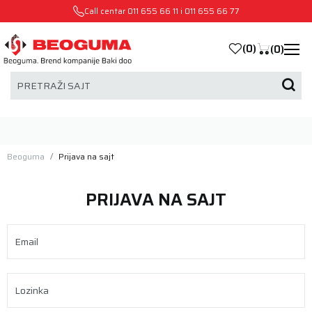
Call centar
011 655 66 11
i
011 655 66 77
(
0
)
(
0
)
PRETRAŽI SAJT
Beoguma
Prijava na sajt
PRIJAVA NA SAJT
Email
Lozinka