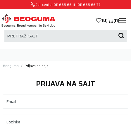
Call centar
011 655 66 11
i
011 655 66 77
(
0
)
(
0
)
PRETRAŽI SAJT
Beoguma
Prijava na sajt
PRIJAVA NA SAJT
Email
Lozinka