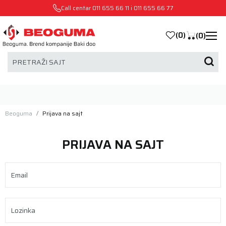
Call centar
011 655 66 11
i
011 655 66 77
(
0
)
(
0
)
PRETRAŽI SAJT
Beoguma
Prijava na sajt
PRIJAVA NA SAJT
Email
Lozinka