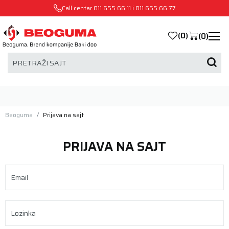
Call centar
011 655 66 11
i
011 655 66 77
(
0
)
(
0
)
PRETRAŽI SAJT
Beoguma
Prijava na sajt
PRIJAVA NA SAJT
Email
Lozinka