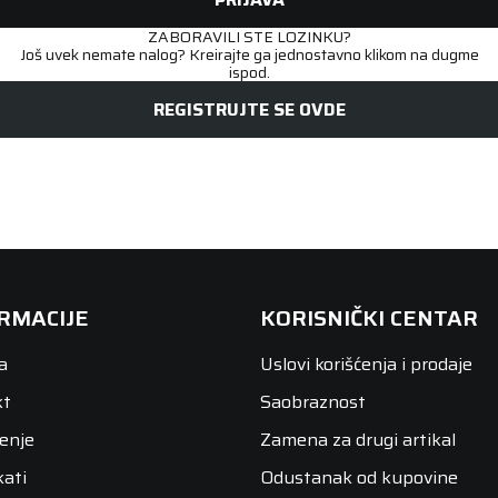
ZABORAVILI STE LOZINKU?
Još uvek nemate nalog? Kreirajte ga jednostavno klikom na dugme
ispod.
REGISTRUJTE SE OVDE
RMACIJE
KORISNIČKI CENTAR
a
Uslovi korišćenja i prodaje
kt
Saobraznost
enje
Zamena za drugi artikal
kati
Odustanak od kupovine