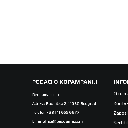
PODACI O KOPAMPANIJI
INFO
O nam
Beoguma d.o.o.
Konta
Adresa:
Radnička 2, 11030 Beograd
Telefon:
+381 11 655 6677
Zaposl
Email:
office@beoguma.com
Sertifi