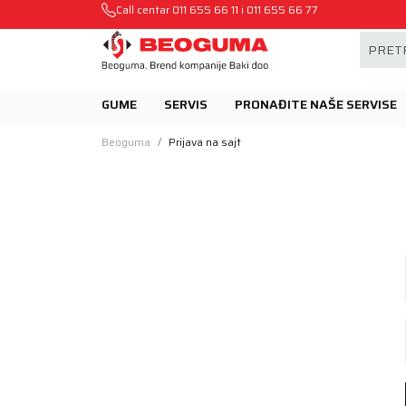
Mehanika automobila u Beogumu.
Call centar
011 655 66 11
i
011 655 66 77
PRETR
GUME
SERVIS
PRONAĐITE NAŠE SERVISE
Beoguma
Prijava na sajt