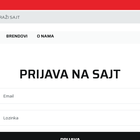
Beoguma, nov servis na Železniku.
AŽI SAJT
BRENDOVI
O NAMA
PRIJAVA NA SAJT
Email
Lozinka
PRIJAVA