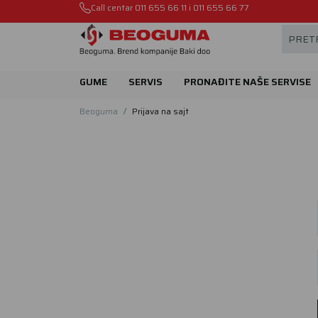
Mehanika automobila u Beogumu.
Call centar
011 655 66 11
i
011 655 66 77
PRETR
GUME
SERVIS
PRONAĐITE NAŠE SERVISE
Beoguma
Prijava na sajt