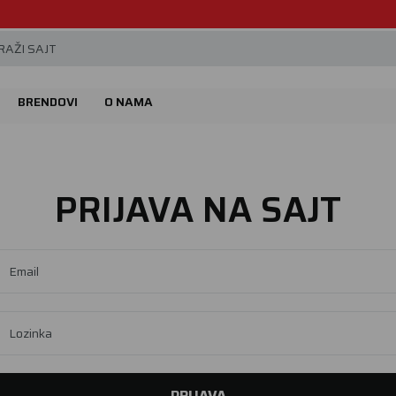
Beoguma, nov servis na Železniku.
AŽI SAJT
BRENDOVI
O NAMA
PRIJAVA NA SAJT
Email
Lozinka
PRIJAVA