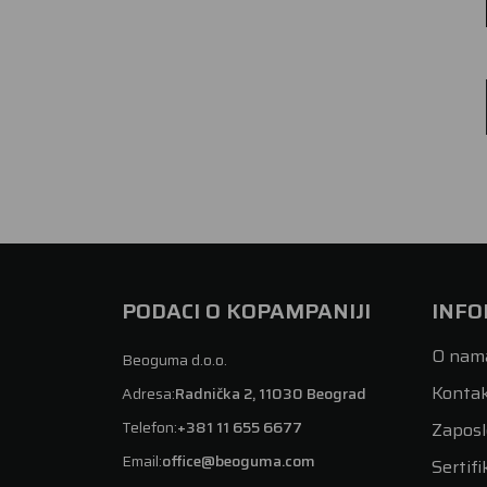
PODACI O KOPAMPANIJI
INFO
O nam
Beoguma d.o.o.
Konta
Adresa:
Radnička 2, 11030 Beograd
Telefon:
+381 11 655 6677
Zaposl
Email:
office@beoguma.com
Sertifi