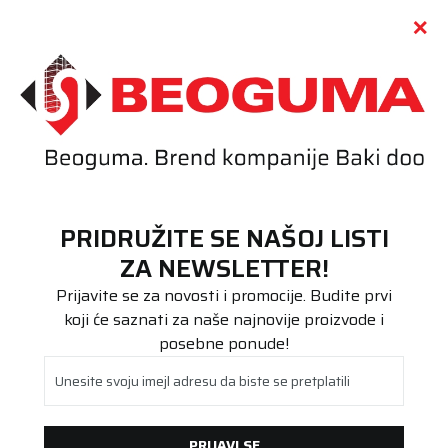
Call centar
011 655 66 11
i
011 655 66 77
(
0
)
(
0
)
PRETRAŽI SAJT
Beoguma
Prijava na sajt
PRIDRUŽITE SE NAŠOJ LISTI
ZA NEWSLETTER!
PRIJAVA NA SAJT
Prijavite se za novosti i promocije. Budite prvi
koji će saznati za naše najnovije proizvode i
posebne ponude!
Email
Unesite svoju imejl adresu da biste se pretplatili
Lozinka
PRIJAVI SE