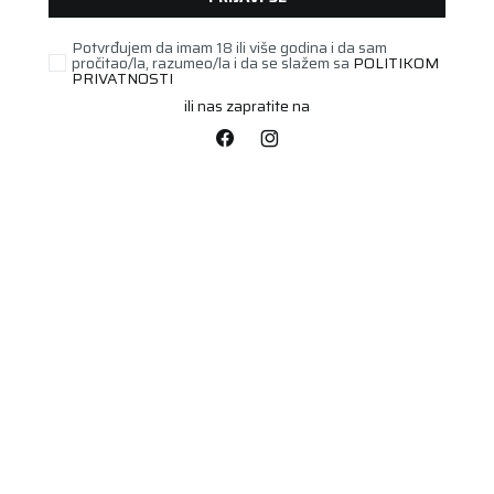
PRIJAVA
Potvrđujem da imam 18 ili više godina i da sam
pročitao/la, razumeo/la i da se slažem sa
POLITIKOM
ZABORAVILI STE LOZINKU?
PRIVATNOSTI
Još uvek nemate nalog? Kreirajte ga jednostavno klikom na dugme
ispod.
ili nas zapratite na
REGISTRUJTE SE OVDE
PODACI O KOPAMPANIJI
INFORMACIJE
KORISNIČKI CENTAR
PRIJAVA NA NEWSLETTER