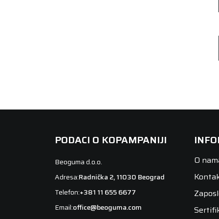
PODACI O KOPAMPANIJI
INFO
O nam
Beoguma d.o.o.
Konta
Adresa:
Radnička 2, 11030 Beograd
Telefon:
+381 11 655 6677
Zaposl
Email:
office@beoguma.com
Sertifi