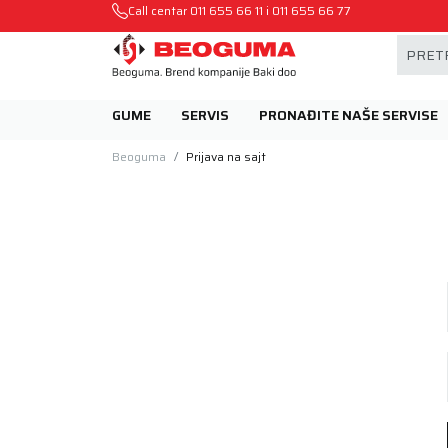
Mehanika automobila u Beogumu.
Call centar
011 655 66 11
i
011 655 66 77
PRETR
GUME
SERVIS
PRONAĐITE NAŠE SERVISE
Beoguma
Prijava na sajt