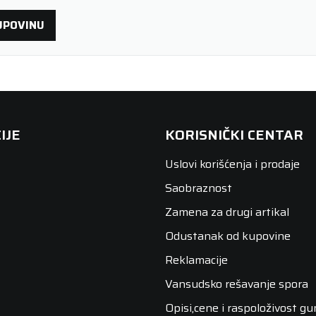
UPOVINU
IJE
KORISNIČKI CENTAR
Uslovi korišćenja i prodaje
Saobraznost
Zamena za drugi artikal
Odustanak od kupovine
Reklamacije
Vansudsko rešavanje spora
Opisi,cene i raspoloživost g