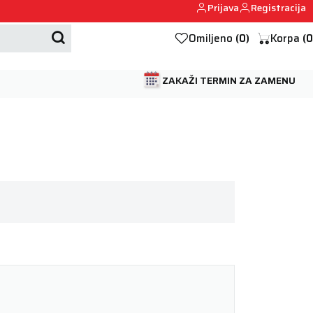
Prijava
Registracija
Mehanika automobila u Beogumu.
Omiljeno
(
0
)
Korpa
(
0
ZAKAŽI TERMIN ZA ZAMENU