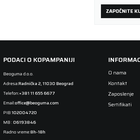
ZAPOČNITE K
PODACI O KOPAMPANIJI
INFORMAC
O nama
Beoguma d.o.o.
Kontakt
Adresa:
Radnička 2, 11030 Beograd
Telefon:
+381 11 655 6677
Zaposlenje
Email:
office@beoguma.com
Sertifikati
PIB:
102004720
MB :
06193846
Radno vreme:
8h-18h