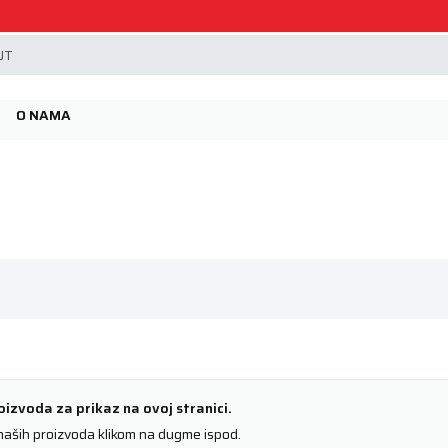
Beoguma, nov servis na Železniku.
JT
O NAMA
izvoda za prikaz na ovoj stranici.
 naših proizvoda klikom na dugme ispod.