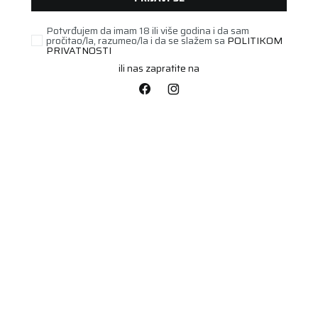
Potvrđujem da imam 18 ili više godina i da sam
pročitao/la, razumeo/la i da se slažem sa
POLITIKOM
PRIVATNOSTI
ili nas zapratite na
TERETNA
215/75R17.5 KMAX D G2
128M M+S 3PMSF
Šifra artikla:
00587732
Barkod:
4038526347923