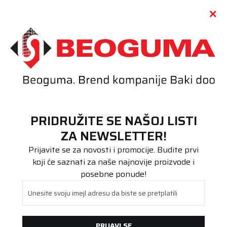
Call centar
011 655 66 11
i
011 655 66 77
(
0
)
(
0
)
PRETRAŽI SAJT
PRIDRUŽITE SE NAŠOJ LISTI
Beoguma
Proizvodi
ZA NEWSLETTER!
Teretna
215/75R17.5 KMAX D G2 128M M+S 3PMSF
Prijavite se za novosti i promocije. Budite prvi
koji će saznati za naše najnovije proizvode i
posebne ponude!
Unesite svoju imejl adresu da biste se pretplatili
PRIJAVI SE