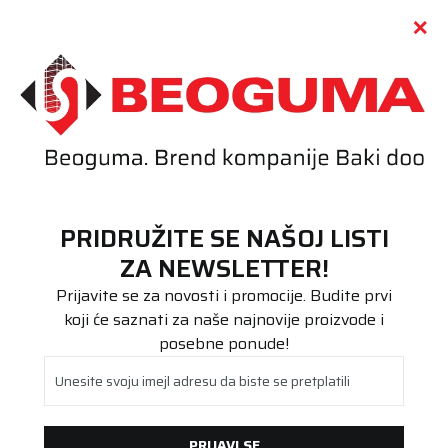
Call centar
011 655 66 11
i
011 655 66 77
(
0
)
(
0
)
PRETRAŽI SAJT
PRIDRUŽITE SE NAŠOJ LISTI
Beoguma
Saobraznost robe
ZA NEWSLETTER!
Prijavite se za novosti i promocije. Budite prvi
SAOBRAZNOST ROBE
koji će saznati za naše najnovije proizvode i
posebne ponude!
Unesite svoju imejl adresu da biste se pretplatili
Ako isporučena roba nije saobrazna ugovoru, ima
određene nedostatke ili je pogrešno obračunata cena,
potrošač ima pravo da zahteva od prodavca da otkloni
PRIJAVI SE