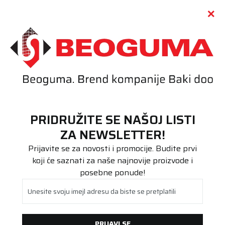
Call centar
011 655 66 11
i
011 655 66 77
(
0
)
(
0
)
PRETRAŽI SAJT
PRIDRUŽITE SE NAŠOJ LISTI
Beoguma
Proizvodi
ZA NEWSLETTER!
Teretna
Prijavite se za novosti i promocije. Budite prvi
koji će saznati za naše najnovije proizvode i
TERETNA
posebne ponude!
Širina
Visina
Unesite svoju imejl adresu da biste se pretplatili
(2)
(24)
(1)
(2)
(1)
(4)
Prečnik
PRIJAVI SE
(2)
(6)