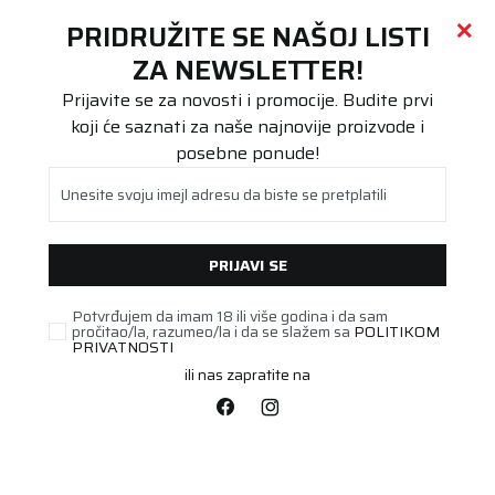
Call centar
011 655 66 11
i
011 655 66 77
(
0
)
(
0
)
PRETRAŽI SAJT
PRIDRUŽITE SE NAŠOJ LISTI
Beoguma
Proizvodi
ZA NEWSLETTER!
Prijavite se za novosti i promocije. Budite prvi
koji će saznati za naše najnovije proizvode i
posebne ponude!
AGRO/INDUSTRIJSKA
Unesite svoju imejl adresu da biste se pretplatili
PRIJAVI SE