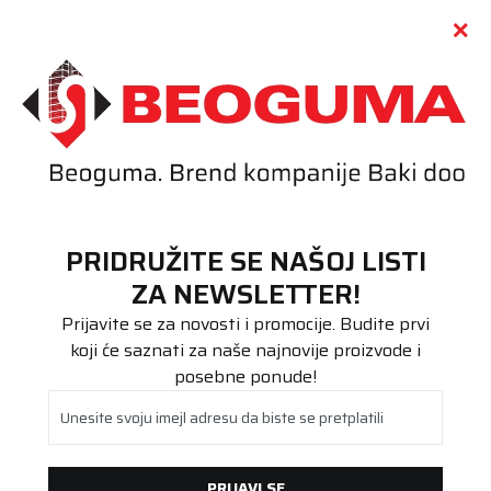
Call centar
011 655 66 11
i
011 655 66 77
(
0
)
(
0
)
PRETRAŽI SAJT
PRIDRUŽITE SE NAŠOJ LISTI
Beoguma
Proizvodi
ZA NEWSLETTER!
Prijavite se za novosti i promocije. Budite prvi
koji će saznati za naše najnovije proizvode i
posebne ponude!
TERETNA
PUTNIČKA/SUV
Unesite svoju imejl adresu da biste se pretplatili
1
2
PRIJAVI SE