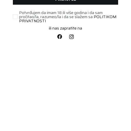
PROIZVODI
Potvrđujem da imam 18 ili više godina i da sam
pročitao/la, razumeo/la i da se slažem sa
POLITIKOM
PRIVATNOSTI
Širina
Visina
ili nas zapratite na
(7)
(1)
(13)
(12)
(16)
(19)
Prečnik
(19)
(29)
(9)
(32)
(24)
(30)
(27)
(43)
(40)
(39)
(39)
(58)
(42)
(57)
(51)
(34)
(21)
(40)
(15)
(13)
(29)
(14)
(8)
viking
(7)
(2)
Obriši sve
(2)
(4)
266 proizvoda
(2)