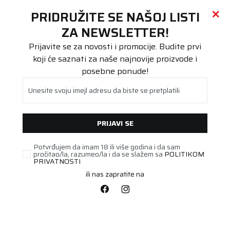
Call centar
011 655 66 11
i
011 655 66 77
(
0
)
(
0
)
PRETRAŽI SAJT
PRIDRUŽITE SE NAŠOJ LISTI
Beoguma
Proizvodi
ZA NEWSLETTER!
Teretna
315/80R22.5 DM4 156/150K M+S 3PMSF
Prijavite se za novosti i promocije. Budite prvi
koji će saznati za naše najnovije proizvode i
posebne ponude!
Unesite svoju imejl adresu da biste se pretplatili
PRIJAVI SE