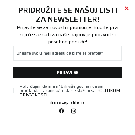
Call centar
011 655 66 11
i
011 655 66 77
(
0
)
(
0
)
PRETRAŽI SAJT
PRIDRUŽITE SE NAŠOJ LISTI
Beoguma
Proizvodi
ZA NEWSLETTER!
Teretna
315/80R22.5 ContiCrossTrac HD3 156/150K 3PMSF
Prijavite se za novosti i promocije. Budite prvi
koji će saznati za naše najnovije proizvode i
posebne ponude!
Unesite svoju imejl adresu da biste se pretplatili
PRIJAVI SE