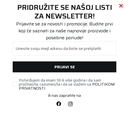
Call centar
011 655 66 11
i
011 655 66 77
(
0
)
(
0
)
PRETRAŽI SAJT
PRIDRUŽITE SE NAŠOJ LISTI
Beoguma
Proizvodi
ZA NEWSLETTER!
Agro/Industrijska
5.00-15/4 D-57 TRAYAL
Prijavite se za novosti i promocije. Budite prvi
koji će saznati za naše najnovije proizvode i
posebne ponude!
Unesite svoju imejl adresu da biste se pretplatili
PRIJAVI SE