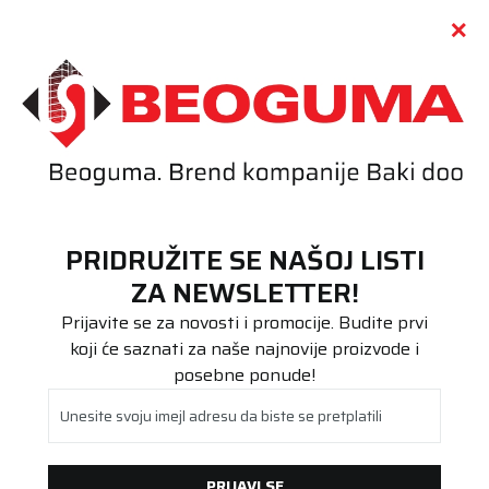
Call centar
011 655 66 11
i
011 655 66 77
(
0
)
(
0
)
PRETRAŽI SAJT
PRIDRUŽITE SE NAŠOJ LISTI
Beoguma
Proizvodi
ZA NEWSLETTER!
Agro/Industrijska
150/75-8 (16X6-8) CONTINENTAL SC20 S CLEAN
Prijavite se za novosti i promocije. Budite prvi
koji će saznati za naše najnovije proizvode i
posebne ponude!
Unesite svoju imejl adresu da biste se pretplatili
PRIJAVI SE