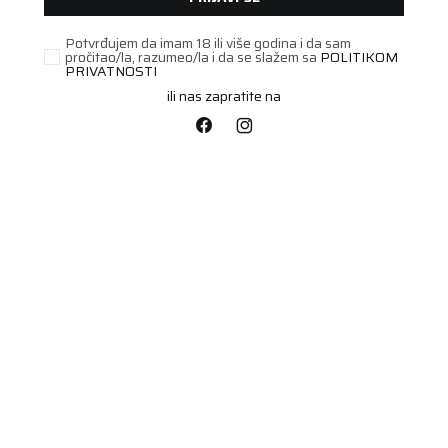
Potvrđujem da imam 18 ili više godina i da sam
pročitao/la, razumeo/la i da se slažem sa
POLITIKOM
UNAVAILABLE
PRIVATNOSTI
ili nas zapratite na
AGRO/INDUSTRIJSKA
150/75-8 (16X6-8)
CONTINENTAL SC20 S
Šifra artikla:
32376059
Barkod:
4019238426113
CLEAN