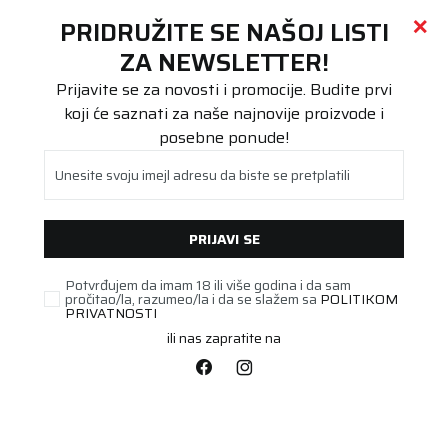
Call centar
011 655 66 11
i
011 655 66 77
(
0
)
(
0
)
PRETRAŽI SAJT
PRIDRUŽITE SE NAŠOJ LISTI
Beoguma
Proizvodi
ZA NEWSLETTER!
Agro/Industrijska
11.2-20 SEHA SH-39 8PR
Prijavite se za novosti i promocije. Budite prvi
koji će saznati za naše najnovije proizvode i
posebne ponude!
Unesite svoju imejl adresu da biste se pretplatili
PRIJAVI SE