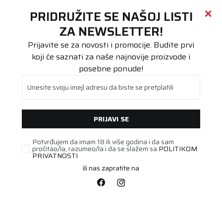
Call centar
011 655 66 11
i
011 655 66 77
(
0
)
(
0
)
PRETRAŽI SAJT
PRIDRUŽITE SE NAŠOJ LISTI
Beoguma
Proizvodi
ZA NEWSLETTER!
B ENERGY
B ENERGY ZIMSKA TEČNOST 5L
Prijavite se za novosti i promocije. Budite prvi
koji će saznati za naše najnovije proizvode i
posebne ponude!
Unesite svoju imejl adresu da biste se pretplatili
PRIJAVI SE