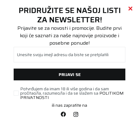
Call centar
011 655 66 11
i
011 655 66 77
(
0
)
(
0
)
PRETRAŽI SAJT
PRIDRUŽITE SE NAŠOJ LISTI
Beoguma
Proizvodi
ZA NEWSLETTER!
Moto/Scooter
3.00-18 MC7 52S TL/TT REINF.
Prijavite se za novosti i promocije. Budite prvi
koji će saznati za naše najnovije proizvode i
posebne ponude!
Unesite svoju imejl adresu da biste se pretplatili
PRIJAVI SE