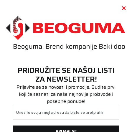
Call centar
011 655 66 11
i
011 655 66 77
(
0
)
(
0
)
PRETRAŽI SAJT
PRIDRUŽITE SE NAŠOJ LISTI
Beoguma
Proizvodi
ZA NEWSLETTER!
Moto/Scooter
140/70-17 SPORTFORCE+ 66H TL/TT
Prijavite se za novosti i promocije. Budite prvi
koji će saznati za naše najnovije proizvode i
posebne ponude!
Unesite svoju imejl adresu da biste se pretplatili
PRIJAVI SE