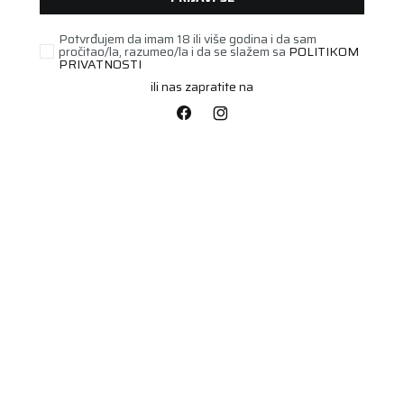
Potvrđujem da imam 18 ili više godina i da sam
pročitao/la, razumeo/la i da se slažem sa
POLITIKOM
PRIVATNOSTI
ili nas zapratite na
MOTO/SCOOTER
140/70-17
SPORTFORCE+ 66H
Šifra artikla:
22001234
Barkod:
3831126109424
TL/TT