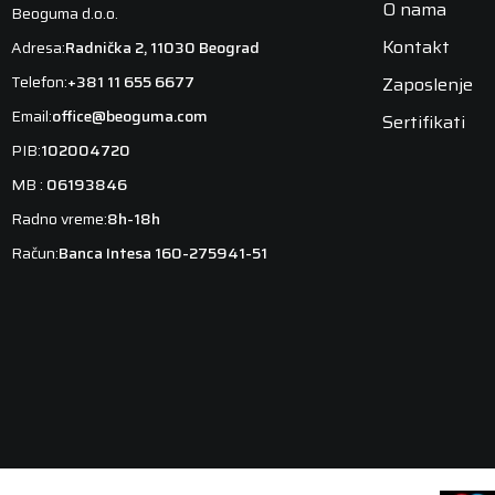
O nama
Beoguma d.o.o.
Kontakt
Adresa:
Radnička 2, 11030 Beograd
Telefon:
+381 11 655 6677
Zaposlenje
Email:
office@beoguma.com
Sertifikati
PIB:
102004720
MB :
06193846
Radno vreme:
8h-18h
Račun:
Banca Intesa 160-275941-51