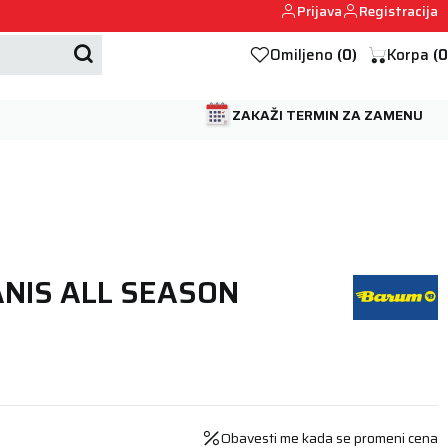
Prijava
Registracija
Mehanika automobila u Beogumu.
Omiljeno
(
0
)
Korpa
(
0
ZAKAŽI TERMIN ZA ZAMENU
ANIS ALL SEASON
Obavesti me kada se promeni cena