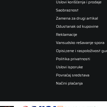
Uslovi korišćenja i prodaje
Saobraznost
Zamena za drugi artikal
Odustanak od kupovine
Reklamacije
Vansudsko rešavanje spora
Opisi,cene i raspoloživost g
Politika privatnosti
Uslovi isporuke
Povraćaj sredstava
Načini plaćanja