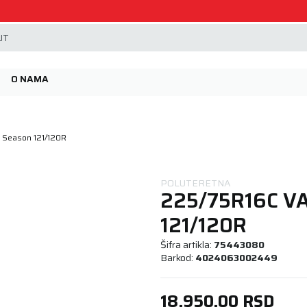
Beoguma, nov servis na Železniku.
JT
O NAMA
l Season 121/120R
POLUTERETNA
225/75R16C V
121/120R
Šifra artikla:
75443080
Barkod:
4024063002449
18.950,00
RSD