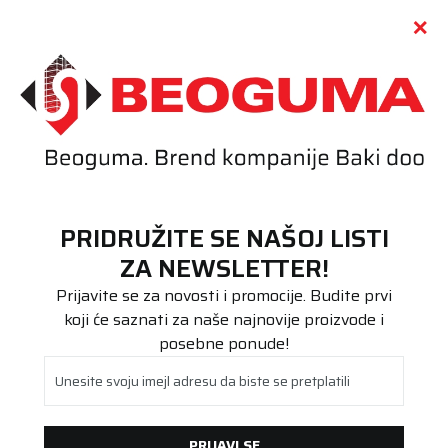
Call centar
011 655 66 11
i
011 655 66 77
(
0
)
(
0
)
PRETRAŽI SAJT
PRIDRUŽITE SE NAŠOJ LISTI
Beoguma
Proizvodi
ZA NEWSLETTER!
Poluteretna
185/75R16C Snow Max 2 104/102R
Prijavite se za novosti i promocije. Budite prvi
koji će saznati za naše najnovije proizvode i
posebne ponude!
Unesite svoju imejl adresu da biste se pretplatili
PRIJAVI SE