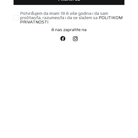
Potvrđujem da imam 18 ili više godina i da sam
pročitao/la, razumeo/la i da se slažem sa
POLITIKOM
PRIVATNOSTI
ili nas zapratite na
POLUTERETNA
185/75R16C SNOW MAX
2 104/102R
Šifra artikla:
80452058
Barkod:
4024068517641