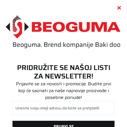
Call centar
011 655 66 11
i
011 655 66 77
(
0
)
(
0
)
PRETRAŽI SAJT
PRIDRUŽITE SE NAŠOJ LISTI
Beoguma
Proizvodi
ZA NEWSLETTER!
Poluteretna
195/60R16C Snow Max 3 99/97T
Prijavite se za novosti i promocije. Budite prvi
koji će saznati za naše najnovije proizvode i
posebne ponude!
Unesite svoju imejl adresu da biste se pretplatili
PRIJAVI SE