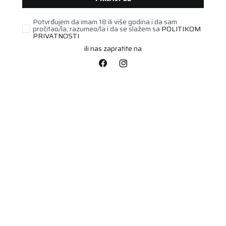
Potvrđujem da imam 18 ili više godina i da sam
pročitao/la, razumeo/la i da se slažem sa
POLITIKOM
PRIVATNOSTI
ili nas zapratite na
POLUTERETNA
195/60R16C SNOW MAX
3 99/97T
Šifra artikla:
80470246
Barkod:
4024068003939