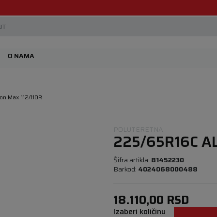
Beoguma, nov servis na Železniku.
JT
O NAMA
on Max 112/110R
POLUTERETNA
225/65R16C A
Šifra artikla:
81452230
Barkod:
4024068000488
18.110,00
RSD
Izaberi količinu