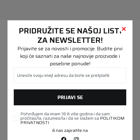
PREPORUČENO
PRIDRUŽITE SE NAŠOJ LISTI
ZA NEWSLETTER!
Prijavite se za novosti i promocije. Budite prvi
koji će saznati za naše najnovije proizvode i
posebne ponude!
Unesite svoju imejl adresu da biste se pretplatili
PRIJAVI SE