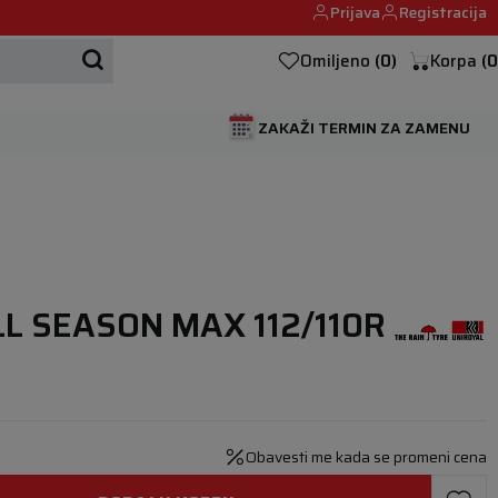
Prijava
Registracija
Mehanika automobila u Beogumu.
Omiljeno
(
0
)
Korpa
(
0
ZAKAŽI TERMIN ZA ZAMENU
LL SEASON MAX 112/110R
Obavesti me kada se promeni cena