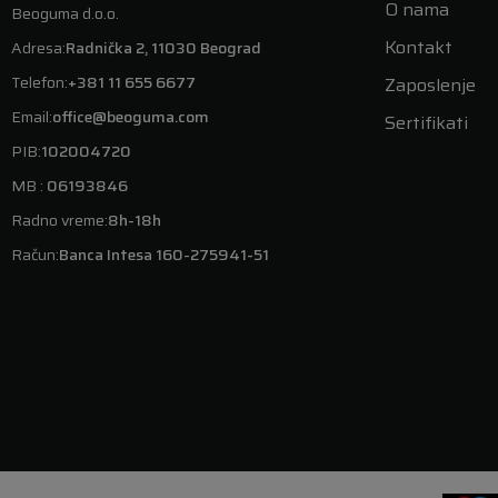
O nama
Beoguma d.o.o.
Kontakt
Adresa:
Radnička 2, 11030 Beograd
Telefon:
+381 11 655 6677
Zaposlenje
Email:
office@beoguma.com
Sertifikati
PIB:
102004720
MB :
06193846
Radno vreme:
8h-18h
Račun:
Banca Intesa 160-275941-51