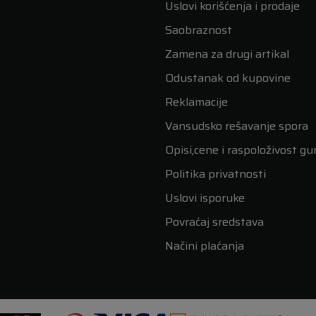
Uslovi korišćenja i prodaje
Saobraznost
Zamena za drugi artikal
Odustanak od kupovine
Reklamacije
Vansudsko rešavanje spora
Opisi,cene i raspoloživost g
Politika privatnosti
Uslovi isporuke
Povraćaj sredstava
Načini plaćanja