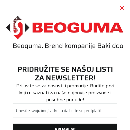
Call centar
011 655 66 11
i
011 655 66 77
(
0
)
(
0
)
PRETRAŽI SAJT
PRIDRUŽITE SE NAŠOJ LISTI
Beoguma
Proizvodi
ZA NEWSLETTER!
Poluteretna
215/75R16C TOYO NANOENERGY VAN 116/114R
Prijavite se za novosti i promocije. Budite prvi
koji će saznati za naše najnovije proizvode i
posebne ponude!
Unesite svoju imejl adresu da biste se pretplatili
PRIJAVI SE