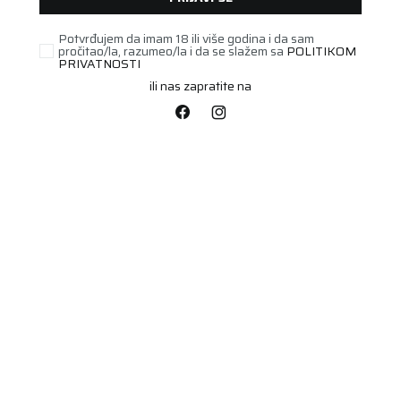
Potvrđujem da imam 18 ili više godina i da sam
pročitao/la, razumeo/la i da se slažem sa
POLITIKOM
PRIVATNOSTI
ili nas zapratite na
POLUTERETNA
215/75R16C TOYO
NANOENERGY VAN
Šifra artikla:
95403110
Barkod:
4981910516590
116/114R