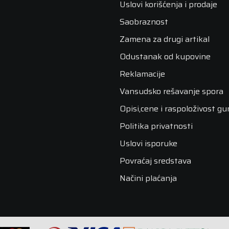
Uslovi korišćenja i prodaje
Saobraznost
Zamena za drugi artikal
Odustanak od kupovine
Reklamacije
Vansudsko rešavanje spora
Opisi,cene i raspoloživost g
Politika privatnosti
Uslovi isporuke
Povraćaj sredstava
Načini plaćanja