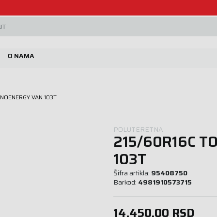
Beoguma, nov servis na Železniku.
JT
O NAMA
ANOENERGY VAN 103T
POLUTERETNA
215/60R16C T
103T
Šifra artikla:
95408750
Barkod:
4981910573715
14.450,00
RSD