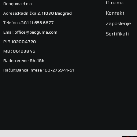
O nama
Beoguma d.o.o.
Kontakt
Adresa:
Radnička 2, 11030 Beograd
Telefon:
+381 11 655 6677
Zaposlenje
Email:
office@beoguma.com
Sertifikati
PIB:
102004720
MB :
06193846
Radno vreme:
8h-18h
Račun:
Banca Intesa 160-275941-51