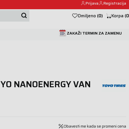
Prijava
Registracija
Mehanika automobila u Beogumu.
Omiljeno
(
0
)
Korpa
(
0
ZAKAŽI TERMIN ZA ZAMENU
OYO NANOENERGY VAN
Obavesti me kada se promeni cena