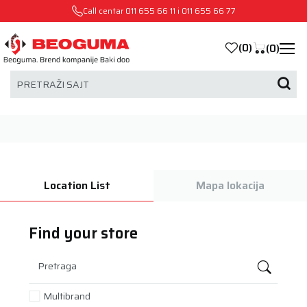
Call centar
011 655 66 11
i
011 655 66 77
(
0
)
(
0
)
PRETRAŽI SAJT
Location List
Mapa lokacija
Find your store
Pretraga
Multibrand