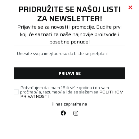
Call centar
011 655 66 11
i
011 655 66 77
(
0
)
(
0
)
PRETRAŽI SAJT
PRIDRUŽITE SE NAŠOJ LISTI
Beoguma
Proizvodi
ZA NEWSLETTER!
ROF
225/40R18 Conti SportContact 5 88Y SSR * FR
Prijavite se za novosti i promocije. Budite prvi
koji će saznati za naše najnovije proizvode i
posebne ponude!
Unesite svoju imejl adresu da biste se pretplatili
PRIJAVI SE