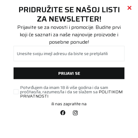
Call centar
011 655 66 11
i
011 655 66 77
(
0
)
(
0
)
PRETRAŽI SAJT
PRIDRUŽITE SE NAŠOJ LISTI
Beoguma
Proizvodi
ZA NEWSLETTER!
ROF
225/60R18 Conti Win TS 860 S 104H XL SSR FR
Prijavite se za novosti i promocije. Budite prvi
koji će saznati za naše najnovije proizvode i
posebne ponude!
Unesite svoju imejl adresu da biste se pretplatili
PRIJAVI SE